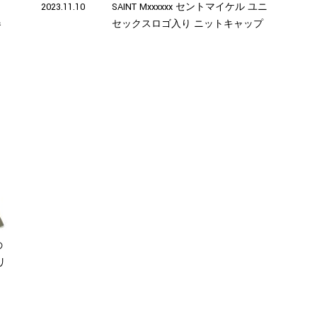
ッ
2023.11.10
SAINT Mxxxxxx セントマイケル ユニ
春
セックスロゴ入り ニットキャップ
の
リ