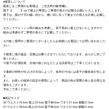
●裾直しについて
裾直しをご希望のお客様は、ご注文時の備考欄に、
股下【 】cmで裾上げ希望とご希望の長さの記載をお願いいたします。
股下は、股の十字の縫い目から、縫い目に沿って裾までの長さを計測し記載し
てください。
セカンドウォッシュ時の縮みを考慮し、若干長めに裾上げをいたしますので
縮みは考慮せずご希望の長さにて記載してください。
その他ご質問やご要望がございましたらお気軽にお電話にてお問い合わせくだ
さい。
※裾直し後の返品・交換はお断りさせていただいております。あらかじめご了
承ください。
※股下の計測誤差、生地の捻じれなどによる誤差等はご了承くださいませ。
※素材の特性や仕上げの方法によって、各所の寸法には若干の個体差が生じま
す。
また、お使いの端末の設定や環境によって、商品の色が実際の色と多少異なる
場合もございます。
予めご了承ください。
■表記サイズ
30 ウエスト76.0cm 股上29.0cm 股下88.5cm ワタリ31.5cm 裾幅21.5cm
31 ウエスト78.0cm 股上29.0cm 股下88.5cm ワタリ31.5cm 裾幅21.5cm