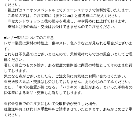
ください。
・裾上げはユニオンスペシャルにてチェーンステッチで無料対応いたします。
ご希望の方は、ご注文時に【股下◯cm】と備考欄にご記入ください。
※セカンドウォッシュ後の縮みを考慮し、やや長めに仕上げております。
※裾上げ後の返品・交換はお受けできませんのでご注意ください。
■レザー製品についてのご注意
レザー製品は素材の特性上、傷やスレ、色ムラなどが見られる場合がございま
す。
これらは不良品ではございませんので、天然素材ならではの風合いとしてご理
解ください。
著しく目立つものを除き、ある程度の個体差は商品の特性としてそのまま出荷
しております。
気になる点がございましたら、ご注文前にお気軽にお問い合わせください。
※発送後の返品・交換はお受けしておりません。あらかじめご了承ください。
また、「キズの位置が気になる」「バラキズ・血筋がある」といった革特有の
個体差による返品・交換もお断りしております。
※代金引換でのご注文において受取拒否が発生した場合、
往復送料および代引き手数料をご請求させていただきます。あらかじめご了承
ください。