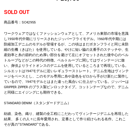
SOLD OUT
商品番号：
SC42955
ワークウェアではなくファッションウェアとして、アメリカ東部の市場を意識
し1950年代中期にリリースされたジッパーフライモデル。1960年代中期には
防縮加工デニムのモデルが登場するが、この頃はまだボタンフライと同じ未防
縮の生機（きばた）を使用している。やけに短い脇の太番手のステッチや、生
産効率と糸の節約のため厚い部分を避けて左にオフセットされた後中心のベル
トループなどがこの時代の特徴。ベルトループに関してはヴィンテージに倣
い、身頃よりライトオンスのデニムを使用しているところまで再現している。
シルエットは1947モデルに近いレギュラーストレート。デニム生地はヴィンテ
ージをベースとし、このモデル専用に糸や染色をゼロから手がけ新たに製作し
ているので、1947モデルとはまた違った風合いに仕上がっている。ジッパーは
GRIPPER ZIPPER のブラス製ピンロックタイプ。コットンテープなので、デニム
と同様にエイジングにも期待できる。
STANDARD DENIM（スタンダードデニム）
紡績、染色、織り、縫製の全工程にこだわってヴィンテージデニムを再現した
結果、 多くの人々に長年愛用され、定番として作り続けられる名作。これこ
そが真の“STANDARD”である。