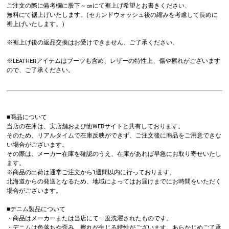
ご注文の際に備考欄に股下～㎝にて裾上げ希望とお書きください、
無料にて裾上げいたします。(セカンドウォッシュ後の縮みを考慮して長めに
裾上げいたします。)
※裾上げ後の返品交換はお受けできません、ご了承ください。
※LEATHERアイテムはブーツも含め、レザーの特性上、傷や擦れがございます
ので、ご了承ください。
■商品について
当店の在庫は、実店舗および他WEBサイトと共有しております。
そのため、リアルタイムで在庫反映ができず、ご注文後に商品をご用意できな
い場合がございます。
その際は、メーカー在庫を確認のうえ、在庫があれば早急にお取り寄せいたし
ます。
※商品の出荷は通常ご注文から1週間以内に行っております。
北海道からの発送となるため、地域によってはお届けまでにお時間をいただく
場合がございます。
■デニム製品について
・商品はメーカーまたは当店にて一度洗濯されたものです。
・デニムは色落ちや歪み、擦れが生じる特性がございます。あらかじめご了承