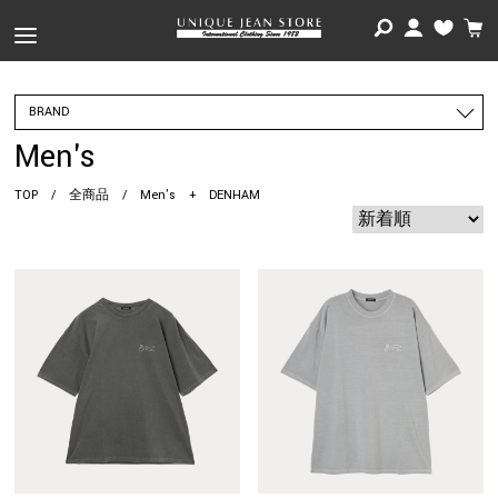
BRAND
Men's
TOP
/
全商品
/
Men's
+
DENHAM