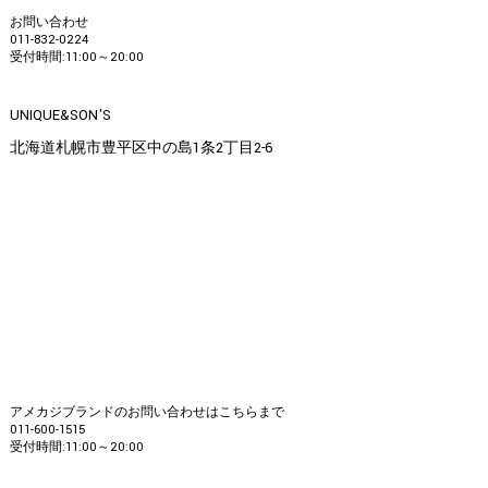
お問い合わせ
011-832-0224
受付時間:11:00～20:00
UNIQUE&SON'S
北海道札幌市豊平区中の島1条2丁目2-6
アメカジブランドのお問い合わせはこちらまで
011-600-1515
受付時間:11:00～20:00