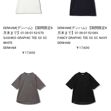
DENHAM(デンハム) 【期間限定8
DENHAM(デンハム) 【期間限定8
月末まで】01-26-01-52-070
月末まで】01-26-01-52-065
SASHIKO GRAPHIC TEE SS SC
FANCY GRAPHIC TEE SS SC NAVY
WHITE
DENHAM
DENHAM
￥17,600
￥17,600