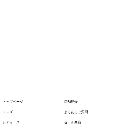
トップページ
店舗紹介
メンズ
よくあるご質問
レディース
セール商品