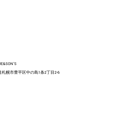
UE&SON'S
道札幌市豊平区中の島1条2丁目2-6