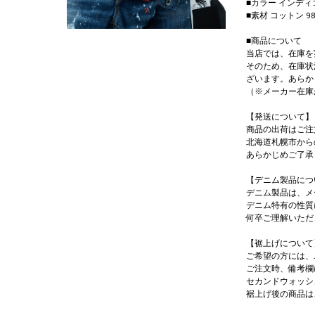
■カラー インデ
■素材 コットン 9
■商品について
当店では、在庫を
そのため、在庫状
ざいます。あらか
（※メーカー在庫
【発送について】
商品の出荷はご注
北海道札幌市から
あらかじめご了承
【デニム製品につ
デニム製品は、メ
デニム特有の性質
何卒ご理解いただ
【裾上げについて
ご希望の方には、
ご注文時、備考欄
セカンドウォッシ
裾上げ後の商品は