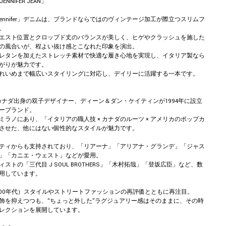
JENNIFER JEAN」
の「Jennifer」デニムは、ブランドならではのヴィンテージ加工が際立つスリムフ
。
エスト位置とクロップド丈のバランスが美しく、ヒゲやクラッシュを施した
の風合いが、程よい抜け感とこなれた印象を演出。
レタンを加えたストレッチ素材で快適な履き心地を実現し、イタリア製なら
がりが魅力です。
れいめまで幅広いスタイリングに対応し、デイリーに活躍する一本です。
は、カナダ出身の双子デザイナー、ディーン＆ダン・ケイティンが1994年に設立
ーブランド。
ミラノにあり、「イタリアの職人技 × カナダのルーツ × アメリカのポップカ
させた、他にはない個性的なスタイルが魅力です。
ティからも支持されており、「リアーナ」「アリアナ・グランデ」「ジャス
」「カニエ・ウェスト」などが愛用。
ストの「三代目 J SOUL BROTHERS」「木村拓哉」「登坂広臣」など、数
用しています。
2000年代）スタイルやストリートファッションの再評価とともに再注目。
飾を抑えつつも、“ちょっと外した”ラグジュアリー感はそのままに、その時
レクションを展開しています。