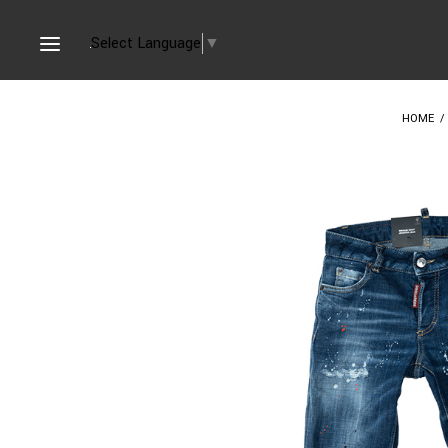
Select Language
▼
HOME
/