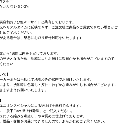
ィゴブルー
8% ポリウレタン2%
実店舗および他WEBサイトと共有しております。
況をリアルタイムに反映できず、ご注文後に商品をご用意できない場合がご
じめご了承ください。
がある場合は、早急にお取り寄せ対応をいたします）
文から1週間以内を予定しております。
の発送となるため、地域によりお届けに数日かかる場合がございますので、
ください。
いて】
ーカーまたは当店にて洗濯済みの状態でお届けいたします。
により、洗濯時に色落ち・擦れ・わずかな歪みが生じる場合がございます。
きますようお願いいたします。
】
ユニオンスペシャルによる裾上げを無料で承ります。
に「股下〇cm 裾上げ希望」とご記入ください。
ュによる縮みを考慮し、やや長めに仕上げております。
、返品・交換をお受けできませんので、あらかじめご了承ください。