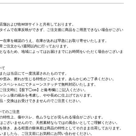
店舗および他WEBサイトと共有しております。
タイムで在庫反映ができず、ご注文後に商品をご用意できない場合がござい
ー在庫を確認のうえ、在庫があれば早急にお取り寄せいたします。
常ご注文から1週間以内に行っております。
となるため、地域によってはお届けまでにお時間をいただく場合がございま
いて
または当店にて一度洗濯されたものです。
や歪み、擦れが生じる特性がございます。あらかじめご了承ください。
ンスペシャルにてチェーンステッチで無料対応いたします。
注文時に【股下◯cm】と備考欄にご記入ください。
ッシュ後の縮みを考慮し、やや長めに仕上げております。
品・交換はお受けできませんのでご注意ください。
いてのご注意
の特性上、傷やスレ、色ムラなどが見られる場合がございます。
はございませんので、天然素材ならではの風合いとしてご理解ください。
を除き、ある程度の個体差は商品の特性としてそのまま出荷しております。
いましたら、ご注文前にお気軽にお問い合わせください。