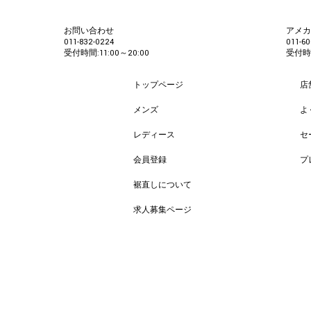
お問い合わせ
アメ
011-832-0224
011-60
受付時間:11:00～20:00
受付時間
トップページ
店
メンズ
よ
レディース
セ
会員登録
プ
裾直しについて
求人募集ページ