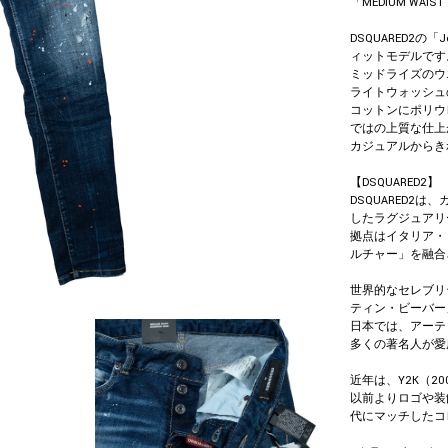
「MEDIUM WAIST 
DSQUARED2
ィットモデルです
ミッドライズのウ
ライトウォッシュ
コットンにポリウ
ではの上質な仕上
カジュアルからき
【DSQUARED2】
DSQUARED2
したラグジュアリ
拠点はイタリア・
ルチャー」を融合
世界的なセレブリ
ティン・ビーバー
日本では、アーティ
多くの著名人が愛
近年は、Y2K（
以前よりロゴや装
代にマッチしたコ