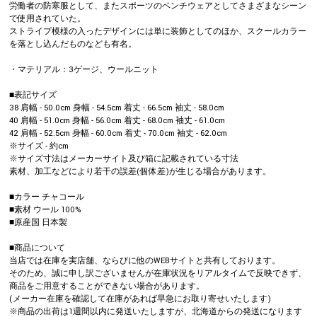
労働者の防寒服として、またスポーツのベンチウェアとしてさまざまなシーン
で使用されていた。
ストライプ模様の入ったデザインには単に装飾としてのほか、スクールカラー
を落とし込んだものなども有名。
・マテリアル：3ゲージ、ウールニット
■表記サイズ
38 肩幅 - 50.0cm 身幅 - 54.5cm 着丈 - 66.5cm 袖丈 - 58.0cm
40 肩幅 - 51.0cm 身幅 - 56.0cm 着丈 - 68.0cm 袖丈 - 61.0cm
42 肩幅 - 52.5cm 身幅 - 60.0cm 着丈 - 70.0cm 袖丈 - 62.0cm
※サイズ - 約cm
※サイズ寸法はメーカーサイト及び箱に記載されている寸法
素材、加工などにより若干の誤差(個体差)が生じる場合があります。
■カラー チャコール
■素材 ウール 100%
■原産国 日本製
■商品について
当店では在庫を実店舗、ならびに他のWEBサイトと共有しております。
そのため、誠に申し訳ございませんが在庫状況をリアルタイムで反映できず、
商品をご用意することができない場合があります。
(メーカー在庫を確認して在庫があれば早急にお取り寄せいたします)
※商品の出荷は1週間以内に発送いたしますが、北海道からの発送になります