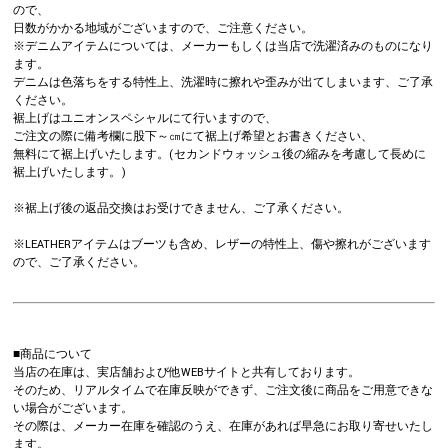
ので、
日数がかかる地域がございますので、ご注意ください。
※デニムアイテムについては、メーカーもしくは当店で洗濯済みのものになり
ます。
デニムは色落ちをする特性上、洗濯時に擦れや歪みが出てしまいます、ご了承
ください。
裾上げはユニオンスペシャルにて行いますので、
ご注文の際に備考欄に股下～㎝にて裾上げ希望とお書きください、
無料にて裾上げいたします。(セカンドウォッシュ後の縮みを考慮して長めに
裾上げいたします。)
※裾上げ後の返品交換はお受けできません、ご了承ください。
※LEATHERアイテムはブーツも含め、レザーの特性上、傷や擦れがございます
ので、ご了承ください。
■商品について
当店の在庫は、実店舗および他WEBサイトと共有しております。
そのため、リアルタイムで在庫反映ができず、ご注文後に商品をご用意できな
い場合がございます。
その際は、メーカー在庫を確認のうえ、在庫があれば早急にお取り寄せいたし
ます。