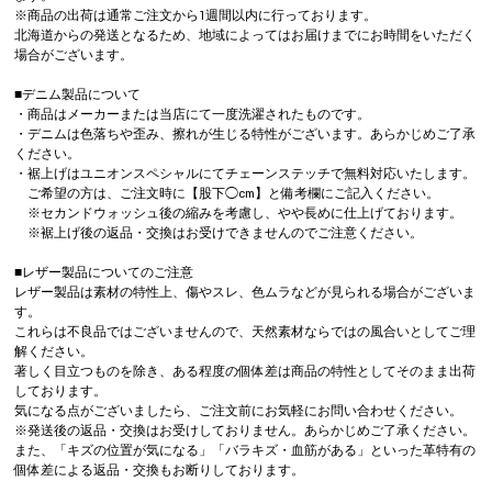
※商品の出荷は通常ご注文から1週間以内に行っております。
北海道からの発送となるため、地域によってはお届けまでにお時間をいただく
場合がございます。
■デニム製品について
・商品はメーカーまたは当店にて一度洗濯されたものです。
・デニムは色落ちや歪み、擦れが生じる特性がございます。あらかじめご了承
ください。
・裾上げはユニオンスペシャルにてチェーンステッチで無料対応いたします。
ご希望の方は、ご注文時に【股下◯cm】と備考欄にご記入ください。
※セカンドウォッシュ後の縮みを考慮し、やや長めに仕上げております。
※裾上げ後の返品・交換はお受けできませんのでご注意ください。
■レザー製品についてのご注意
レザー製品は素材の特性上、傷やスレ、色ムラなどが見られる場合がございま
す。
これらは不良品ではございませんので、天然素材ならではの風合いとしてご理
解ください。
著しく目立つものを除き、ある程度の個体差は商品の特性としてそのまま出荷
しております。
気になる点がございましたら、ご注文前にお気軽にお問い合わせください。
※発送後の返品・交換はお受けしておりません。あらかじめご了承ください。
また、「キズの位置が気になる」「バラキズ・血筋がある」といった革特有の
個体差による返品・交換もお断りしております。