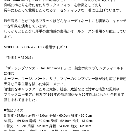
身幅にゆとりを持たせたリラックスフィットを特徴としており、
長年にわたって愛用したくなるオーセンティックな一着に仕上げています。
通年着ることができるブラックはどんなコーディネートにも馴染み、キャッチ
ーな印象を演出しています。
しっかりとした少し厚手の生地感の裏毛がオールシーズン着用を可能としてい
ます。
MODEL H182 C86 W75 H97 着用サイズ：L
『THE SIMPSONS』
『ザ・シンプソンズ（The Simpsons）』は、架空の街スプリングフィールド
に住む
ホーマー、マージ、バート、リサ、マギーのシンプソン一家が繰り広げる奇想
天外な日常生活を描いた爆笑コメディ。
個性的なキャラクターたちと家族、社会、政治などに対する痛烈な風刺や
ブラックユーモアが魅力で1989年の放送開始から30年以上にわたり全世界で
親しまれてきました。
■表記サイズ
S 着丈 - 67.5cm 肩幅 - 48.0cm 身幅 - 60.0cm 袖丈 - 60.0cm
M 着丈 - 69.5cm 肩幅 - 50.0cm 身幅 - 62.0cm 袖丈 - 61.0cm
L 着丈 - 71.5cm 肩幅 - 52.0cm 身幅 - 64.0cm 袖丈 - 62.0cm