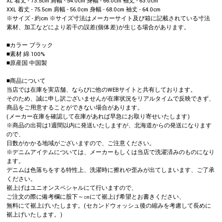
XL 着丈 - 73.5cm 肩幅 - 54.0cm 身幅 - 66.0cm 袖丈 - 63.0cm
XXL 着丈 - 75.5cm 肩幅 - 56.0cm 身幅 - 68.0cm 袖丈 - 64.0cm
※サイズ - 約cm ※サイズ寸法はメーカーサイト及び箱に記載されている寸法
素材、加工などにより若干の誤差(個体差)が生じる場合があります。
■カラー ブラック
■素材 綿 100%
■原産国 中国製
■商品について
当店では在庫を実店舗、ならびに他のWEBサイトと共有しております。
そのため、誠に申し訳ございませんが在庫状況をリアルタイムで反映できず、
商品をご用意することができない場合があります。
(メーカー在庫を確認して在庫があれば早急にお取り寄せいたします)
※商品の出荷は1週間以内に発送いたしますが、北海道からの発送になります
ので、
日数がかかる地域がございますので、ご注意ください。
※デニムアイテムについては、メーカーもしくは当店で洗濯済みのものになり
ます。
デニムは色落ちをする特性上、洗濯時に擦れや歪みが出てしまいます、ご了承
ください。
裾上げはユニオンスペシャルにて行いますので、
ご注文の際に備考欄に股下～㎝にて裾上げ希望とお書きください、
無料にて裾上げいたします。(セカンドウォッシュ後の縮みを考慮して長めに
裾上げいたします。)