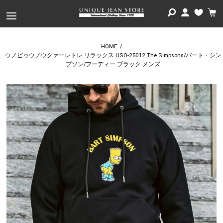
HOME
/
ウノピゥウノウグァーレトレ リラックス USO-25012 The Simpsons/バート・シン
プソン/フーディー ブラック メンズ