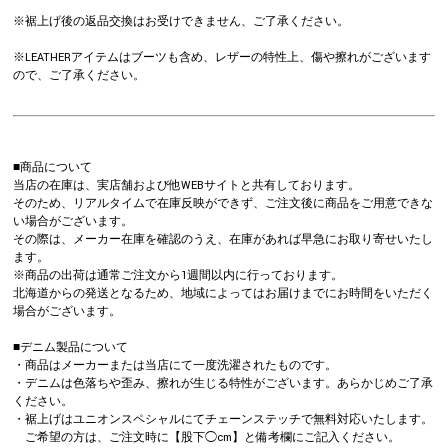
※裾上げ後の返品交換はお受けできません、ご了承ください。
※LEATHERアイテムはブーツも含め、レザーの特性上、傷や擦れがございます
ので、ご了承ください。
■商品について
当店の在庫は、実店舗および他WEBサイトと共有しております。
そのため、リアルタイムで在庫反映ができず、ご注文後に商品をご用意できな
い場合がございます。
その際は、メーカー在庫を確認のうえ、在庫があれば早急にお取り寄せいたし
ます。
※商品の出荷は通常ご注文から1週間以内に行っております。
北海道からの発送となるため、地域によってはお届けまでにお時間をいただく
場合がございます。
■デニム製品について
・商品はメーカーまたは当店にて一度洗濯されたものです。
・デニムは色落ちや歪み、擦れが生じる特性がございます。あらかじめご了承
ください。
・裾上げはユニオンスペシャルにてチェーンステッチで無料対応いたします。
ご希望の方は、ご注文時に【股下◯cm】と備考欄にご記入ください。