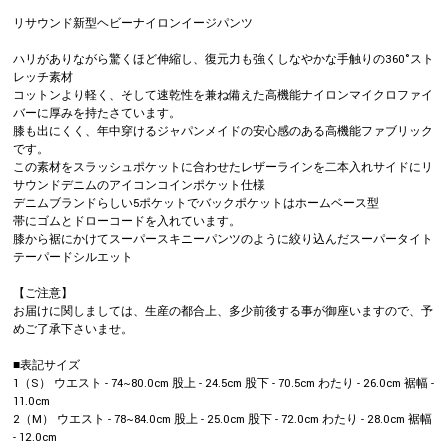
リサウンド新型ヘビーナイロンイージパンツ
ハリがありながら驚くほど伸縮し、復元力も強くしなやかな手触りの360°スト
レッチ素材
コットンより軽く、そして速乾性を兼ね備えた高機能ナイロンマイクロファイ
バーに厚みを持たさています。
膝も出にくく、年中穿けるジャパンメイドの安心感のある高機能ファブリック
です。
この素材をスラッシュポケットに合わせたレザーラインを二本入れサイドにリ
サウンドデニムのアイコンコインポケット仕様
デニムブランドらしい5ポケットでバックポケットはホームベース型
帯にゴムとドローコードを入れています。
膝から裾にかけてスーパースキニーパンツのように絞り込んだスーパータイト
テーパードシルエット
【ご注意】
お届けに関しましては、生産の都合上、多少前後する事が御座いますので、予
めご了承下さいませ。
■表記サイズ
1（S） ウエスト - 74~80.0cm 股上 - 24.5cm 股下 - 70.5cm わたり - 26.0cm 裾幅 -
11.0cm
2（M） ウエスト - 78~84.0cm 股上 - 25.0cm 股下 - 72.0cm わたり - 28.0cm 裾幅
- 12.0cm