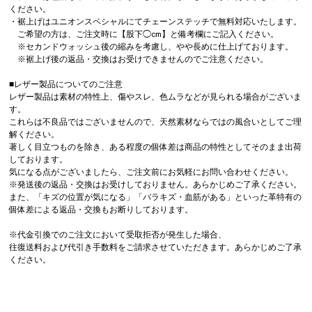
ください。
・裾上げはユニオンスペシャルにてチェーンステッチで無料対応いたします。
ご希望の方は、ご注文時に【股下◯cm】と備考欄にご記入ください。
※セカンドウォッシュ後の縮みを考慮し、やや長めに仕上げております。
※裾上げ後の返品・交換はお受けできませんのでご注意ください。
■レザー製品についてのご注意
レザー製品は素材の特性上、傷やスレ、色ムラなどが見られる場合がございま
す。
これらは不良品ではございませんので、天然素材ならではの風合いとしてご理
解ください。
著しく目立つものを除き、ある程度の個体差は商品の特性としてそのまま出荷
しております。
気になる点がございましたら、ご注文前にお気軽にお問い合わせください。
※発送後の返品・交換はお受けしておりません。あらかじめご了承ください。
また、「キズの位置が気になる」「バラキズ・血筋がある」といった革特有の
個体差による返品・交換もお断りしております。
※代金引換でのご注文において受取拒否が発生した場合、
往復送料および代引き手数料をご請求させていただきます。あらかじめご了承
ください。