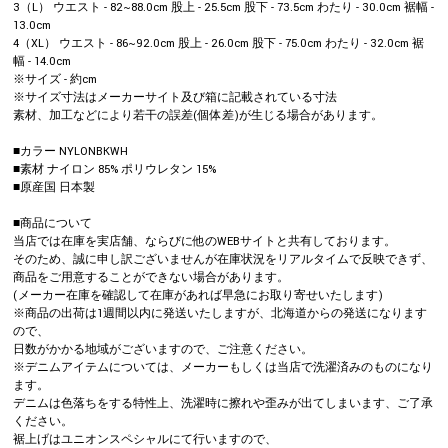
3（L） ウエスト - 82~88.0cm 股上 - 25.5cm 股下 - 73.5cm わたり - 30.0cm 裾幅 -
13.0cm
4（XL） ウエスト - 86~92.0cm 股上 - 26.0cm 股下 - 75.0cm わたり - 32.0cm 裾
幅 - 14.0cm
※サイズ - 約cm
※サイズ寸法はメーカーサイト及び箱に記載されている寸法
素材、加工などにより若干の誤差(個体差)が生じる場合があります。
■カラー NYLONBKWH
■素材 ナイロン 85% ポリウレタン 15%
■原産国 日本製
■商品について
当店では在庫を実店舗、ならびに他のWEBサイトと共有しております。
そのため、誠に申し訳ございませんが在庫状況をリアルタイムで反映できず、
商品をご用意することができない場合があります。
(メーカー在庫を確認して在庫があれば早急にお取り寄せいたします)
※商品の出荷は1週間以内に発送いたしますが、北海道からの発送になります
ので、
日数がかかる地域がございますので、ご注意ください。
※デニムアイテムについては、メーカーもしくは当店で洗濯済みのものになり
ます。
デニムは色落ちをする特性上、洗濯時に擦れや歪みが出てしまいます、ご了承
ください。
裾上げはユニオンスペシャルにて行いますので、