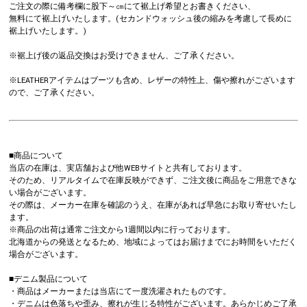
ご注文の際に備考欄に股下～㎝にて裾上げ希望とお書きください、
無料にて裾上げいたします。(セカンドウォッシュ後の縮みを考慮して長めに
裾上げいたします。)
※裾上げ後の返品交換はお受けできません、ご了承ください。
※LEATHERアイテムはブーツも含め、レザーの特性上、傷や擦れがございます
ので、ご了承ください。
■商品について
当店の在庫は、実店舗および他WEBサイトと共有しております。
そのため、リアルタイムで在庫反映ができず、ご注文後に商品をご用意できな
い場合がございます。
その際は、メーカー在庫を確認のうえ、在庫があれば早急にお取り寄せいたし
ます。
※商品の出荷は通常ご注文から1週間以内に行っております。
北海道からの発送となるため、地域によってはお届けまでにお時間をいただく
場合がございます。
■デニム製品について
・商品はメーカーまたは当店にて一度洗濯されたものです。
・デニムは色落ちや歪み、擦れが生じる特性がございます。あらかじめご了承