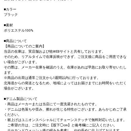
■カラー
ブラック
■素材
ポリエステル100%
■商品について
【商品についてのご案内】
当店の在庫は、実店舗および他WEBサイトと共有しております。
そのため、リアルタイムで在庫反映ができず、ご注文後に商品をご用意できな
い場合がございます。
その際は、メーカー在庫を確認のうえ、在庫があれば早急にお取り寄せいたし
ます。
※商品の出荷は通常ご注文から1週間以内に行っております。
北海道からの発送となるため、地域によってはお届けまでにお時間をいただく
場合がございます。
■デニム製品について
・商品はメーカーまたは当店にて一度洗濯されたものです。
・デニムは色落ちや歪み、擦れが生じる特性がございます。あらかじめご了承
ください。
・裾上げはユニオンスペシャルにてチェーンステッチで無料対応いたします。
ご希望の方は、ご注文時に【股下◯cm】と備考欄にご記入ください。
※セカンドウォッシュ後の縮みを考慮し、やや長めに仕上げております。