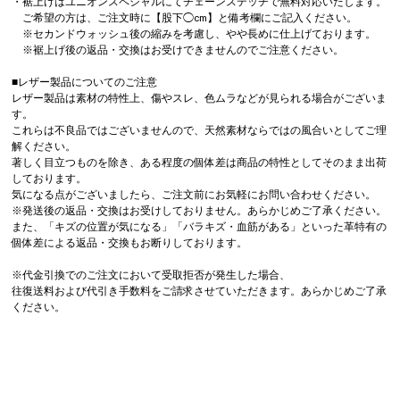
・裾上げはユニオンスペシャルにてチェーンステッチで無料対応いたします。
ご希望の方は、ご注文時に【股下◯cm】と備考欄にご記入ください。
※セカンドウォッシュ後の縮みを考慮し、やや長めに仕上げております。
※裾上げ後の返品・交換はお受けできませんのでご注意ください。
■レザー製品についてのご注意
レザー製品は素材の特性上、傷やスレ、色ムラなどが見られる場合がございま
す。
これらは不良品ではございませんので、天然素材ならではの風合いとしてご理
解ください。
著しく目立つものを除き、ある程度の個体差は商品の特性としてそのまま出荷
しております。
気になる点がございましたら、ご注文前にお気軽にお問い合わせください。
※発送後の返品・交換はお受けしておりません。あらかじめご了承ください。
また、「キズの位置が気になる」「バラキズ・血筋がある」といった革特有の
個体差による返品・交換もお断りしております。
※代金引換でのご注文において受取拒否が発生した場合、
往復送料および代引き手数料をご請求させていただきます。あらかじめご了承
ください。