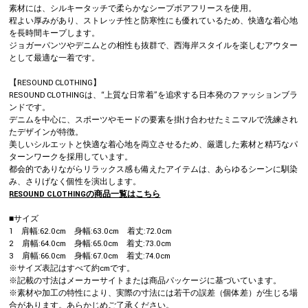
素材には、シルキータッチで柔らかなシープボアフリースを使用。
程よい厚みがあり、ストレッチ性と防寒性にも優れているため、快適な着心地
を長時間キープします。
ジョガーパンツやデニムとの相性も抜群で、西海岸スタイルを楽しむアウター
として最適な一着です。
【RESOUND CLOTHING】
RESOUND CLOTHINGは、“上質な日常着”を追求する日本発のファッションブラ
ンドです。
デニムを中心に、スポーツやモードの要素を掛け合わせたミニマルで洗練され
たデザインが特徴。
美しいシルエットと快適な着心地を両立させるため、厳選した素材と精巧なパ
ターンワークを採用しています。
都会的でありながらリラックス感も備えたアイテムは、あらゆるシーンに馴染
み、さりげなく個性を演出します。
RESOUND CLOTHINGの商品一覧はこちら
■サイズ
1 肩幅:62.0cm 身幅:63.0cm 着丈:72.0cm
2 肩幅:64.0cm 身幅:65.0cm 着丈:73.0cm
3 肩幅:66.0cm 身幅:67.0cm 着丈:74.0cm
※サイズ表記はすべて約cmです。
※記載の寸法はメーカーサイトまたは商品パッケージに基づいています。
※素材や加工の特性により、実際の寸法には若干の誤差（個体差）が生じる場
合があります。あらかじめご了承ください。