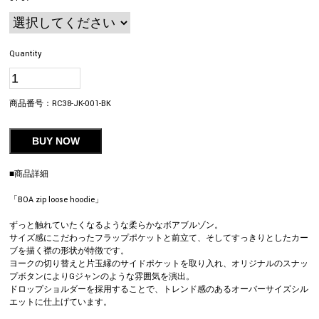
Quantity
商品番号：
RC38-JK-001-BK
BUY NOW
■商品詳細
「BOA zip loose hoodie」
ずっと触れていたくなるような柔らかなボアブルゾン。
サイズ感にこだわったフラップポケットと前立て、そしてすっきりとしたカー
ブを描く襟の形状が特徴です。
ヨークの切り替えと片玉縁のサイドポケットを取り入れ、オリジナルのスナッ
プボタンによりGジャンのような雰囲気を演出。
ドロップショルダーを採用することで、トレンド感のあるオーバーサイズシル
エットに仕上げています。