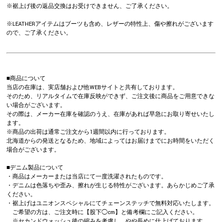
※裾上げ後の返品交換はお受けできません、ご了承ください。
※LEATHERアイテムはブーツも含め、レザーの特性上、傷や擦れがございます
ので、ご了承ください。
■商品について
当店の在庫は、実店舗および他WEBサイトと共有しております。
そのため、リアルタイムで在庫反映ができず、ご注文後に商品をご用意できな
い場合がございます。
その際は、メーカー在庫を確認のうえ、在庫があれば早急にお取り寄せいたし
ます。
※商品の出荷は通常ご注文から1週間以内に行っております。
北海道からの発送となるため、地域によってはお届けまでにお時間をいただく
場合がございます。
■デニム製品について
・商品はメーカーまたは当店にて一度洗濯されたものです。
・デニムは色落ちや歪み、擦れが生じる特性がございます。あらかじめご了承
ください。
・裾上げはユニオンスペシャルにてチェーンステッチで無料対応いたします。
ご希望の方は、ご注文時に【股下◯cm】と備考欄にご記入ください。
※セカンドウォッシュ後の縮みを考慮し、やや長めに仕上げております。