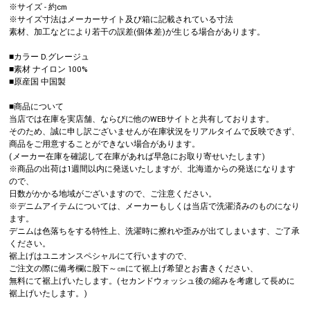
※サイズ - 約cm
※サイズ寸法はメーカーサイト及び箱に記載されている寸法
素材、加工などにより若干の誤差(個体差)が生じる場合があります。
■カラー D.グレージュ
■素材 ナイロン 100%
■原産国 中国製
■商品について
当店では在庫を実店舗、ならびに他のWEBサイトと共有しております。
そのため、誠に申し訳ございませんが在庫状況をリアルタイムで反映できず、
商品をご用意することができない場合があります。
(メーカー在庫を確認して在庫があれば早急にお取り寄せいたします)
※商品の出荷は1週間以内に発送いたしますが、北海道からの発送になります
ので、
日数がかかる地域がございますので、ご注意ください。
※デニムアイテムについては、メーカーもしくは当店で洗濯済みのものになり
ます。
デニムは色落ちをする特性上、洗濯時に擦れや歪みが出てしまいます、ご了承
ください。
裾上げはユニオンスペシャルにて行いますので、
ご注文の際に備考欄に股下～㎝にて裾上げ希望とお書きください、
無料にて裾上げいたします。(セカンドウォッシュ後の縮みを考慮して長めに
裾上げいたします。)