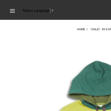
Select Language
▼
HOME
/
《SALE》30％O