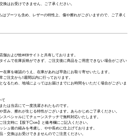
交換はお受けできません、ご了承ください。
アイテムはブーツも含め、レザーの特性上、傷や擦れがございますので、ご了承く
店舗および他WEBサイトと共有しております。
タイムで在庫反映ができず、ご注文後に商品をご用意できない場合がござい
ー在庫を確認のうえ、在庫があれば早急にお取り寄せいたします。
常ご注文から1週間以内に行っております。
となるため、地域によってはお届けまでにお時間をいただく場合がございま
いて
または当店にて一度洗濯されたものです。
や歪み、擦れが生じる特性がございます。あらかじめご了承ください。
ンスペシャルにてチェーンステッチで無料対応いたします。
注文時に【股下◯cm】と備考欄にご記入ください。
ッシュ後の縮みを考慮し、やや長めに仕上げております。
品・交換はお受けできませんのでご注意ください。