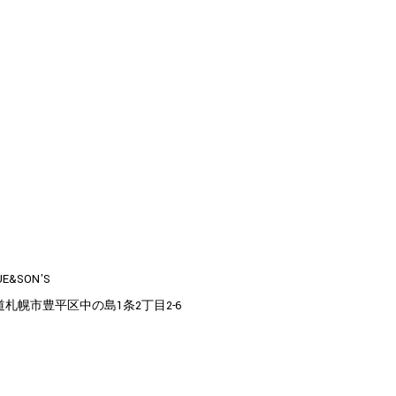
UE&SON'S
道札幌市豊平区中の島1条2丁目2-6