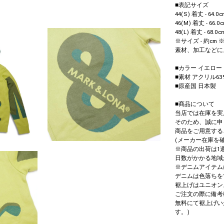
■表記サイズ
44(S) 着丈 - 64.0c
46(M) 着丈 - 66.0
48(L) 着丈 - 68.0c
※サイズ - 約c
素材、加工などに
■カラー イエロー
■素材 アクリル63%
■原産国 日本製
■商品について
当店では在庫を実
そのため、誠に申
商品をご用意する
(メーカー在庫を
※商品の出荷は1
日数がかかる地域
※デニムアイテム
デニムは色落ちを
裾上げはユニオン
ご注文の際に備考
無料にて裾上げい
す。)