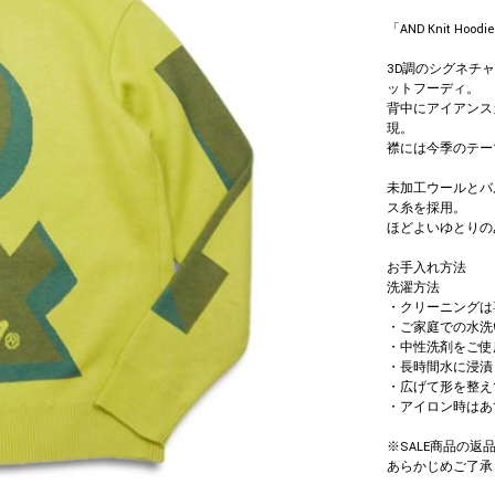
「AND Knit Hoodi
3D調のシグネチ
ットフーディ。
背中にアイアンス
現。
襟には今季のテーマ
未加工ウールとバ
ス糸を採用。
ほどよいゆとりの
お手入れ方法
洗濯方法
・クリーニングは
・ご家庭での水洗
・中性洗剤をご使
・長時間水に浸漬
・広げて形を整え
・アイロン時はあ
※SALE商品の
あらかじめご了承