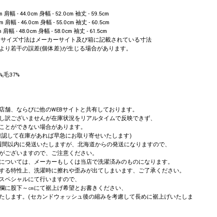
m 肩幅 - 44.0cm 身幅 - 52.0cm 袖丈 - 59.5cm
cm 肩幅 - 46.0cm 身幅 - 55.0cm 袖丈 - 60.5cm
m 肩幅 - 48.0cm 身幅 - 58.0cm 袖丈 - 61.5cm
m ※サイズ寸法はメーカーサイト及び箱に記載されている寸法
より若干の誤差(個体差)が生じる場合があります。
,毛37%
店舗、ならびに他のWEBサイトと共有しております。
し訳ございませんが在庫状況をリアルタイムで反映できず、
ことができない場合があります。
確認して在庫があれば早急にお取り寄せいたします)
週間以内に発送いたしますが、北海道からの発送になりますので、
がございますので、ご注意ください。
については、メーカーもしくは当店で洗濯済みのものになります。
する特性上、洗濯時に擦れや歪みが出てしまいます、ご了承ください。
スペシャルにて行いますので、
欄に股下～㎝にて裾上げ希望とお書きください、
たします。(セカンドウォッシュ後の縮みを考慮して長めに裾上げいたしま