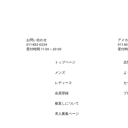
お問い合わせ
アメ
011-832-0224
011-60
受付時間:11:00～20:00
受付時間
トップページ
店
メンズ
よ
レディース
セ
会員登録
プ
裾直しについて
求人募集ページ