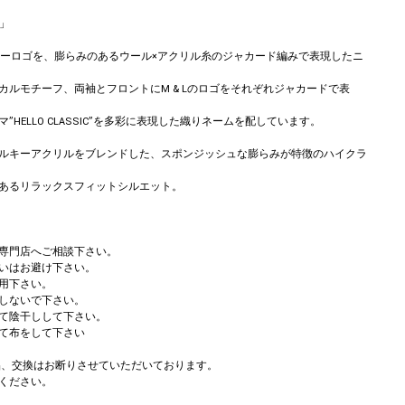
e」
ャーロゴを、膨らみのあるウール×アクリル糸のジャカード編みで表現したニ
カルモチーフ、両袖とフロントにM & Lのロゴをそれぞれジャカードで表
”HELLO CLASSIC”を多彩に表現した織りネームを配しています。
ルキーアクリルをブレンドした、スポンジッシュな膨らみが特徴のハイクラ
あるリラックスフィットシルエット。
専門店へご相談下さい。
いはお避け下さい。
用下さい。
しないで下さい。
て陰干しして下さい。
て布をして下さい
返品、交換はお断りさせていただいております。
ください。