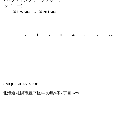
ンドコー)
￥179,960 ～ ￥201,960
<
1
2
3
4
5
>
>>
UNIQUE JEAN STORE
北海道札幌市豊平区中の島2条2丁目1‐22