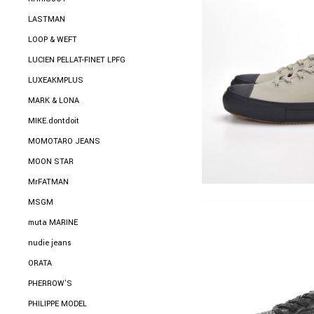
LASTMAN
LOOP & WEFT
LUCIEN PELLAT-FINET LPFG
LUXEAKMPLUS
MARK & LONA
MIKE.dontdoit
MOMOTARO JEANS
MOON STAR
MrFATMAN
MSGM
muta MARINE
nudie jeans
ORATA
PHERROW'S
PHILIPPE MODEL