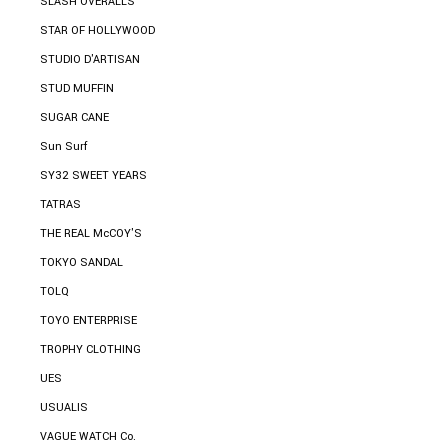
SLASH OVERALLS
STAR OF HOLLYWOOD
STUDIO D'ARTISAN
STUD MUFFIN
SUGAR CANE
Sun Surf
SY32 SWEET YEARS
TATRAS
THE REAL McCOY'S
TOKYO SANDAL
TOLQ
TOYO ENTERPRISE
TROPHY CLOTHING
UES
USUALIS
VAGUE WATCH Co.