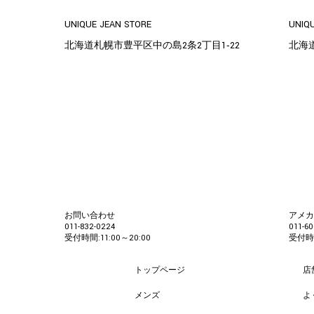
UNIQUE JEAN STORE
UNIQ
北海道札幌市豊平区中の島2条2丁目1‐22
北海
お問い合わせ
アメ
011-832-0224
011-60
受付時間:11:00～20:00
受付時間
トップページ
店
メンズ
よ