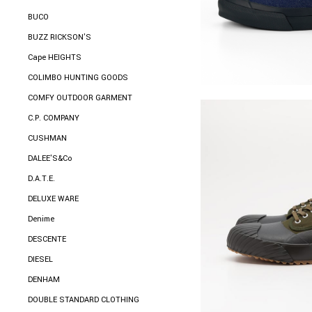
BUCO
BUZZ RICKSON'S
Cape HEIGHTS
COLIMBO HUNTING GOODS
COMFY OUTDOOR GARMENT
C.P. COMPANY
CUSHMAN
DALEE'S&Co
D.A.T.E.
DELUXE WARE
Denime
DESCENTE
DIESEL
DENHAM
DOUBLE STANDARD CLOTHING