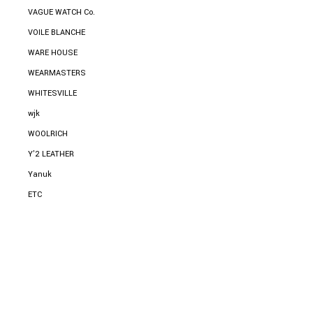
VAGUE WATCH Co.
VOILE BLANCHE
WARE HOUSE
WEARMASTERS
WHITESVILLE
wjk
WOOLRICH
Y'2 LEATHER
Yanuk
ETC