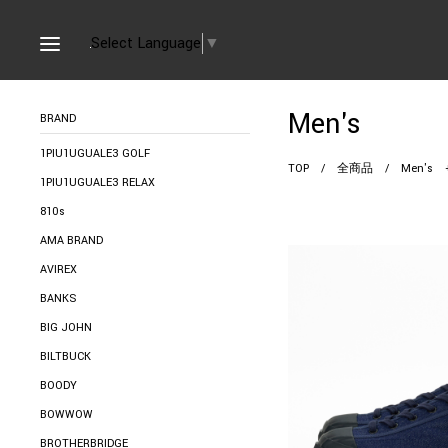
Select Language
▼
Men's
BRAND
1PIU1UGUALE3 GOLF
TOP
/
全商品
/
Men's
1PIU1UGUALE3 RELAX
810s
AMA BRAND
AVIREX
BANKS
BIG JOHN
BILTBUCK
BOODY
BOWWOW
BROTHERBRIDGE