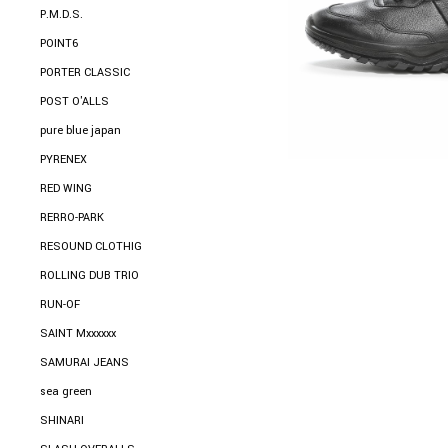
P.M.D.S.
POINT6
PORTER CLASSIC
POST O'ALLS
pure blue japan
PYRENEX
RED WING
RERRO-PARK
RESOUND CLOTHIG
ROLLING DUB TRIO
RUN-OF
SAINT Mxxxxxx
SAMURAI JEANS
sea green
SHINARI