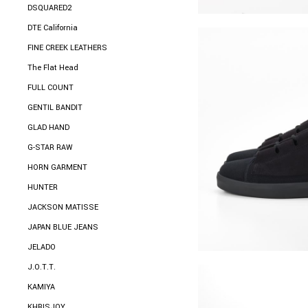
DSQUARED2
DTE California
FINE CREEK LEATHERS
The Flat Head
FULL COUNT
GENTIL BANDIT
GLAD HAND
G-STAR RAW
HORN GARMENT
HUNTER
JACKSON MATISSE
JAPAN BLUE JEANS
JELADO
J.O.T.T.
KAMIYA
KHRISJOY