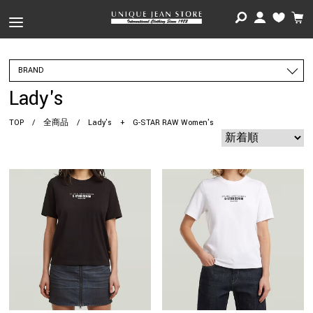
BRAND
Lady's
TOP
/
全商品
/
Lady's
+
G-STAR RAW Women's