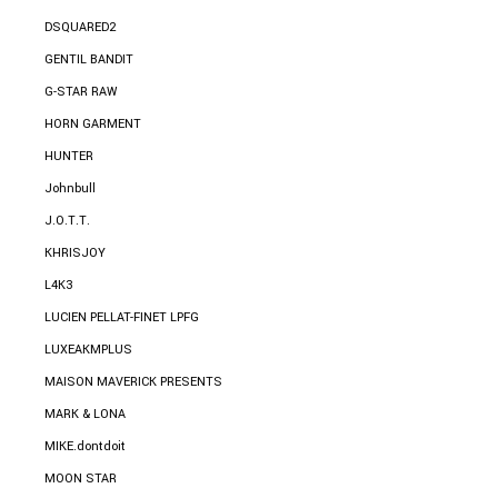
DSQUARED2
GENTIL BANDIT
G-STAR RAW
HORN GARMENT
HUNTER
Johnbull
J.O.T.T.
KHRISJOY
L4K3
LUCIEN PELLAT-FINET LPFG
LUXEAKMPLUS
MAISON MAVERICK PRESENTS
MARK & LONA
MIKE.dontdoit
MOON STAR