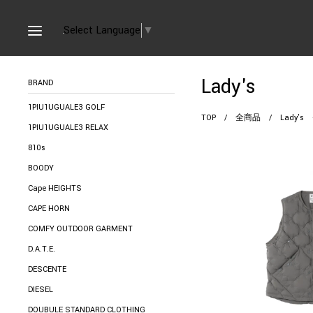
Select Language
▼
Lady's
BRAND
1PIU1UGUALE3 GOLF
TOP
/
全商品
/
Lady's
1PIU1UGUALE3 RELAX
810s
BOODY
Cape HEIGHTS
CAPE HORN
COMFY OUTDOOR GARMENT
D.A.T.E.
DESCENTE
DIESEL
DOUBULE STANDARD CLOTHING