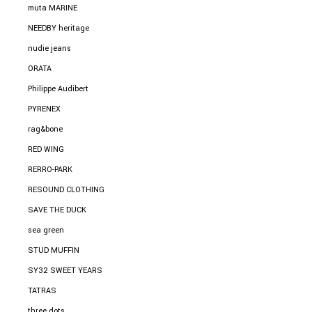
muta MARINE
NEEDBY heritage
nudie jeans
ORATA
Philippe Audibert
PYRENEX
rag&bone
RED WING
RERRO-PARK
RESOUND CLOTHING
SAVE THE DUCK
sea green
STUD MUFFIN
SY32 SWEET YEARS
TATRAS
three dots