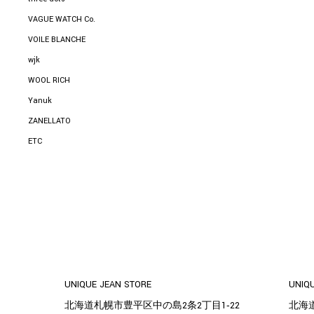
VAGUE WATCH Co.
VOILE BLANCHE
wjk
WOOL RICH
Yanuk
ZANELLATO
ETC
UNIQUE JEAN STORE
UNIQ
北海道札幌市豊平区中の島2条2丁目1‐22
北海