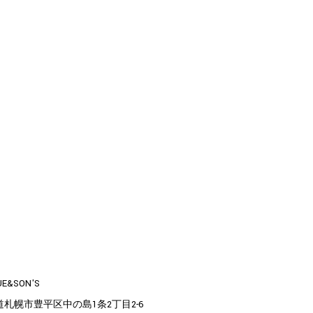
UE&SON'S
道札幌市豊平区中の島1条2丁目2-6